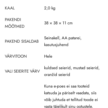
KAAL
2,0 kg
PAKENDI
38 × 38 × 11 cm
MÕÕTMED
Seinakell, AA patarei,
PAKEND SISALDAB
kasutusjuhend
VÄRVITOON
Hele
kuldsed seierid, mustad seierid,
VALI SEIERITE VÄRV
oranžid seierid
Kuna e-poes ei saa tooteid
katsuda ja päriselt vaadata, siis
võib juhtuda et tellitud toode ei
vasta täielikult sinu ootustele.