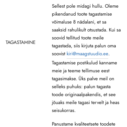
Sellest pole midagi hullu. Oleme
pikendanud toote tagastamise
võimaluse 8 nädalani, et sa
saaksid rahulikult otsustada. Kui sa
soovid tellitud toote meile
TAGASTAMINE
tagastada, siis kirjuta palun oma
soovist
kiri@maagstuudio.ee
.
Tagastamise postikulud kanname
meie ja teeme tellimuse eest
tagasimakse. Üks palve meil on
selleks puhuks: palun tagasta
toode originaalpakendis, et see
jõuaks meile tagasi tervelt ja heas
seisukorras.
Panustame kvaliteetsete toodete