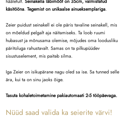
hääletult.
Seinakella läbimõõt on 35cm, valmistatud
käsitööna
.
Tegemist on unikaalse ainueksemplariga
.
Zeier puidust seinakell ei ole päris tavaline seinakell, mis
on mõeldud pelgalt aja näitamiseks. Ta loob ruumi
hubasust ja mõnusama olemise, mõjudes oma loodusliku
päritoluga rahustavalt. Samas on ta pilkupüüdev
sisustuselement, mis paitab silma.
Iga Zeier on isikupärane nagu oled sa ise. Sa tunned selle
ära, kui ta on sinu jaoks õige.
Tasuta kohaletoimetamine pakiautomaati 2-5 tööpäevaga.
Nüüd saad valida ka seierite värvi!