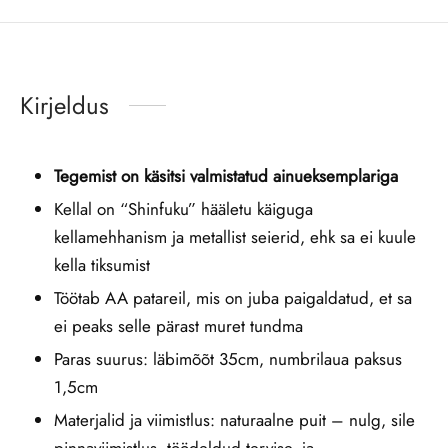
Kirjeldus
Tegemist on käsitsi valmistatud ainueksemplariga
Kellal on “Shinfuku” hääletu käiguga
kellamehhanism ja metallist seierid, ehk sa ei kuule
kella tiksumist
Töötab AA patareil, mis on juba paigaldatud, et sa
ei peaks selle pärast muret tundma
Paras suurus: läbimõõt 35cm, numbrilaua paksus
1,5cm
Materjalid ja viimistlus: naturaalne puit – nulg, sile
pinnaviimistlus, töödeldud tervise- ja