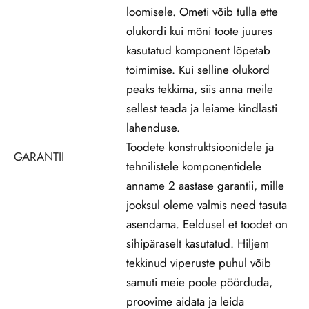
loomisele. Ometi võib tulla ette
olukordi kui mõni toote juures
kasutatud komponent lõpetab
toimimise. Kui selline olukord
peaks tekkima, siis anna meile
sellest teada ja leiame kindlasti
lahenduse.
Toodete konstruktsioonidele ja
GARANTII
tehnilistele komponentidele
anname 2 aastase garantii, mille
jooksul oleme valmis need tasuta
asendama. Eeldusel et toodet on
sihipäraselt kasutatud. Hiljem
tekkinud viperuste puhul võib
samuti meie poole pöörduda,
proovime aidata ja leida