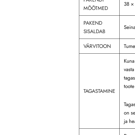
38 ×
MÕÕTMED
PAKEND
Seina
SISALDAB
VÄRVITOON
Tum
Kuna 
vasta
tagas
toote
TAGASTAMINE
Tagas
on se
ja he