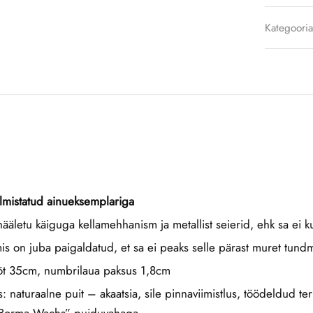
Kategoori
almistatud ainueksemplariga
hääletu käiguga kellamehhanism ja metallist seierid, ehk sa ei ku
is on juba paigaldatud, et sa ei peaks selle pärast muret tund
õõt 35cm, numbrilaua paksus 1,8cm
us: naturaalne puit – akaatsia, sile pinnaviimistlus, töödeldud ter