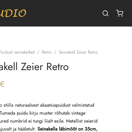
Puidust seinakellad
/
Retro
/
Seinakell Zeier Retro
akell Zeier Retro
€
o stiilis naturaalsest akaatsiapuidust valmistatud
. Tumeda puidu kirju muster rõhutab vintage
red numbrid ei tungi liialt esile. Metallist seierid
ujuvalt ja hääletult.
Seinakella läbimõõt on 35cm,