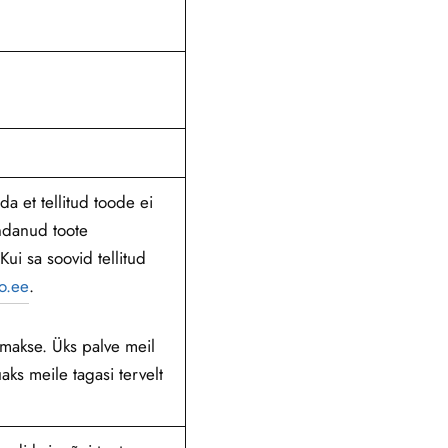
da et tellitud toode ei
endanud toote
Kui sa soovid tellitud
o.ee
.
imakse. Üks palve meil
aks meile tagasi tervelt