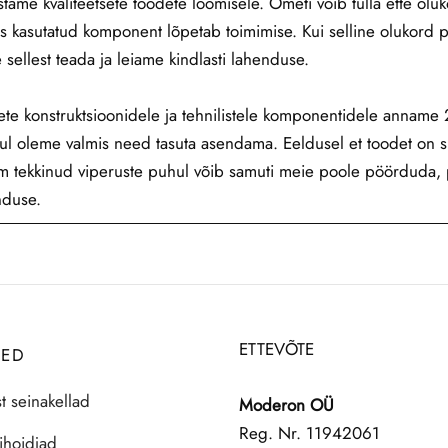
tame kvaliteetsete toodete loomisele. Ometi võib tulla ette oluk
s kasutatud komponent lõpetab toimimise. Kui selline olukord p
 sellest teada ja leiame kindlasti lahenduse.
te konstruktsioonidele ja tehnilistele komponentidele anname 2 
ul oleme valmis need tasuta asendama. Eeldusel et toodet on si
m tekkinud viperuste puhul võib samuti meie poole pöörduda, p
nduse.
ETTEVÕTE
TED
t seinakellad
Moderon OÜ
Reg. Nr. 11942061
ihoidjad