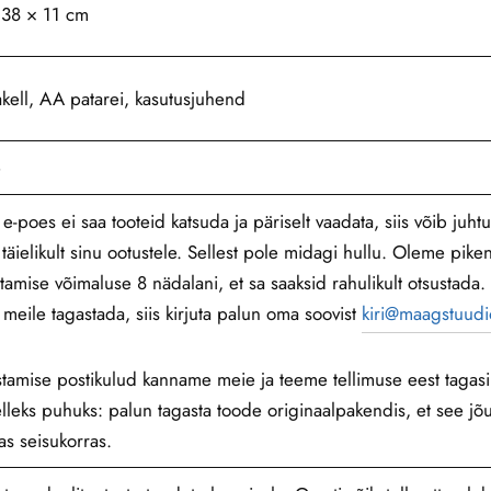
 38 × 11 cm
kell, AA patarei, kasutusjuhend
e
e-poes ei saa tooteid katsuda ja päriselt vaadata, siis võib juhtu
 täielikult sinu ootustele. Sellest pole midagi hullu. Oleme pik
tamise võimaluse 8 nädalani, et sa saaksid rahulikult otsustada. 
 meile tagastada, siis kirjuta palun oma soovist
kiri@maagstuudi
tamise postikulud kanname meie ja teeme tellimuse eest tagas
lleks puhuks: palun tagasta toode originaalpakendis, et see jõu
as seisukorras.