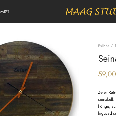
MIST
Esileht
/
Sein
59,00
Zeier Retr
seinakell
hõngu, suu
liiguvad s