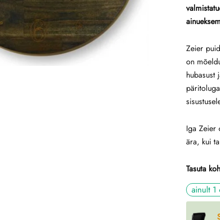
valmistat
ainueksem
Zeier puid
on mõeldu
hubasust 
päritolug
sisustusel
Iga Zeier 
ära, kui t
Tasuta ko
ainult 1