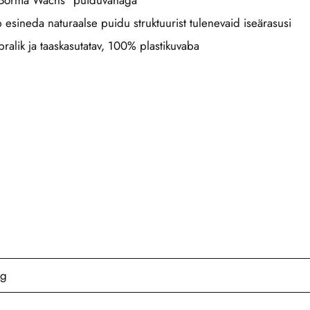
“Borma Wachs” puiduvahaga
b esineda naturaalse puidu struktuurist tulenevaid iseärasusi
alik ja taaskasutatav, 100% plastikuvaba
kg