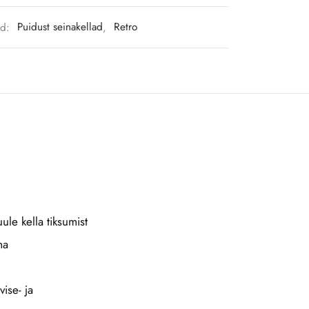
ad:
Puidust seinakellad
,
Retro
ule kella tiksumist
ma
vise- ja