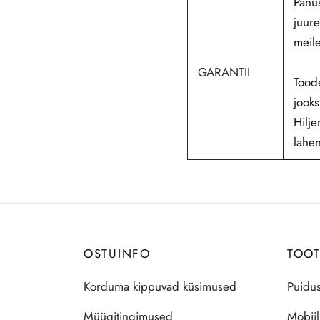
Panus
juure
meile
GARANTII
Toode
jooks
Hilje
lahe
OSTUINFO
TOO
Korduma kippuvad küsimused
Puidus
Müügitingimused
Mobiil