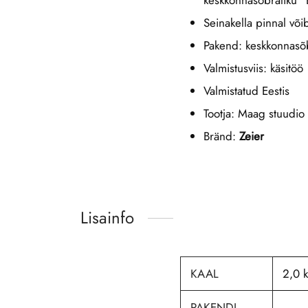
keskkonnasõbraliku 
Seinakella pinnal või
Pakend: keskkonnasõbr
Valmistusviis: käsitöö
Valmistatud Eestis
Tootja: Maag stuudio
Bränd:
Zeier
Lisainfo
KAAL
2,0 
PAKENDI