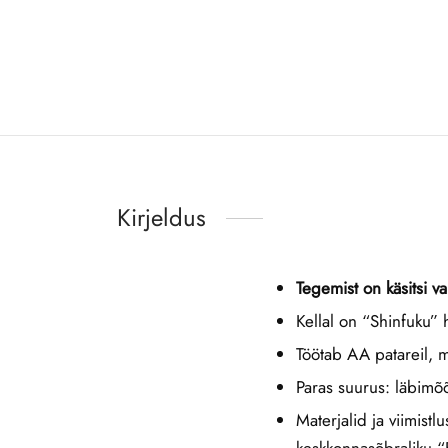
Kirjeldus
Tegemist on käsitsi v
Kellal on “Shinfuku” 
Töötab AA patareil, m
Paras suurus: läbim
Materjalid ja viimistl