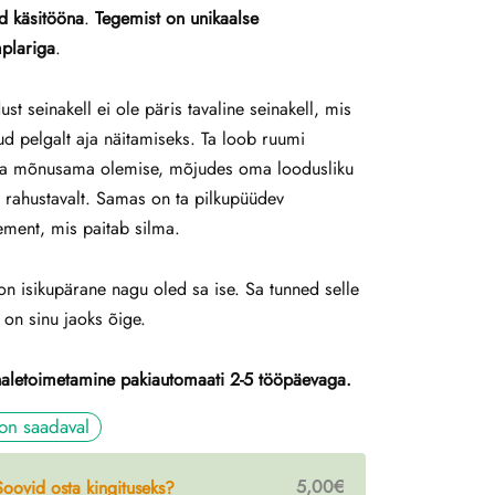
ud käsitööna
.
Tegemist on unikaalse
plariga
.
ust seinakell ei ole päris tavaline seinakell, mis
d pelgalt aja näitamiseks. Ta loob ruumi
ja mõnusama olemise, mõjudes oma loodusliku
a rahustavalt. Samas on ta pilkupüüdev
ement, mis paitab silma.
on isikupärane nagu oled sa ise. Sa tunned selle
a on sinu jaoks õige.
haletoimetamine pakiautomaati 2-5 tööpäevaga.
 on saadaval
5,00€
Soovid osta kingituseks?