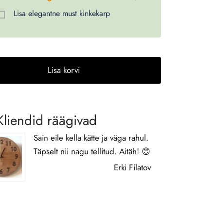
Lisa elegantne must kinkekarp
Lisa korvi
e:
Kliendid räägivad
Sain eile kella kätte ja väga rahul.
Täpselt nii nagu tellitud. Aitäh! 😊
Erki Filatov