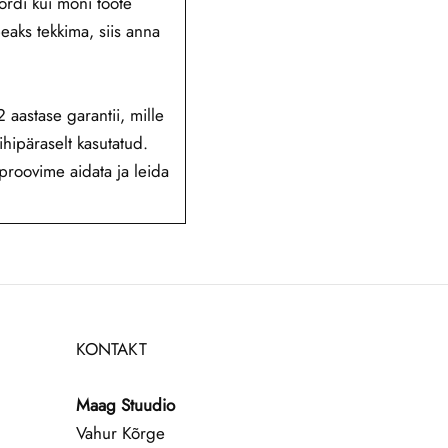
ordi kui mõni toote
eaks tekkima, siis anna
aastase garantii, mille
hipäraselt kasutatud.
roovime aidata ja leida
KONTAKT
Maag Stuudio
Vahur Kõrge